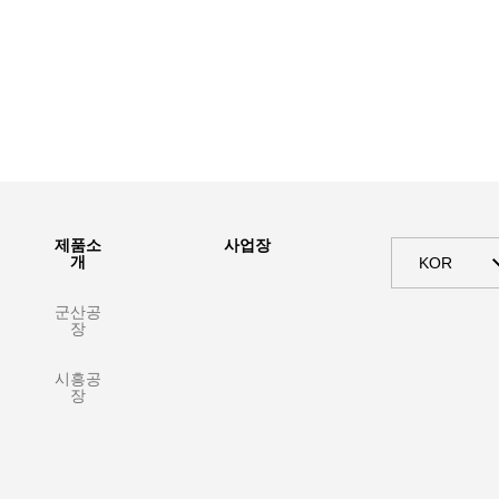
제품소
사업장
개
KOR
군산공
장
시흥공
장