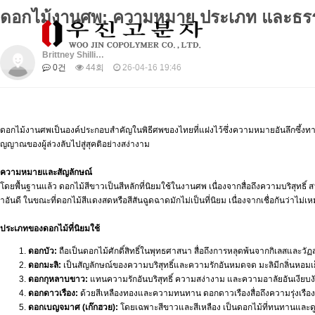
ดอกไม้งานศพ: ความหมาย ประเภท และธรรม
Brittney Shilli…
0건
44회
26-04-16 19:46
ดอกไม้งานศพเป็นองค์ประกอบสำคัญในพิธีศพของไทยที่แฝงไว้ซึ่งความหมายอันลึกซึ้งท
ญญาณของผู้ล่วงลับไปสู่สุคติอย่างสง่างาม
ความหมายและสัญลักษณ์
โดยพื้นฐานแล้ว ดอกไม้สีขาวเป็นสีหลักที่นิยมใช้ในงานศพ เนื่องจากสื่อถึงความบริสุท
ำอันดี ในขณะที่ดอกไม้สีแดงสดหรือสีสันฉูดฉาดมักไม่เป็นที่นิยม เนื่องจากเชื่อกันว่าไม่
ประเภทของดอกไม้ที่นิยมใช้
ดอกบัว:
ถือเป็นดอกไม้ศักดิ์สิทธิ์ในพุทธศาสนา สื่อถึงการหลุดพ้นจากกิเลสและ
ดอกมะลิ:
เป็นสัญลักษณ์ของความบริสุทธิ์และความรักอันหมดจด มะลิมีกลิ่นห
ดอกกุหลาบขาว:
แทนความรักอันบริสุทธิ์ ความสง่างาม และความอาลัยอันเงียบงั
ดอกดาวเรือง:
ด้วยสีเหลืองทองและความทนทาน ดอกดาวเรืองสื่อถึงความรุ่งเรือง
ดอกเบญจมาศ (เก๊กฮวย):
โดยเฉพาะสีขาวและสีเหลือง เป็นดอกไม้ที่ทนทานและดูศ