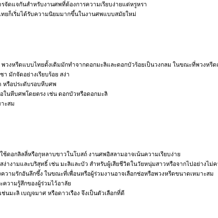
รจัดแจกันสำหรับงานศพที่ต้องการความเรียบง่ายแต่หรูหรา
นไทยก็เริ่มได้รับความนิยมมากขึ้นในงานศพแบบสมัยใหม่
่วมงาน พวงหรีดแบบไทยดั้งเดิมมักทำจากดอกมะลิและดอกบัวร้อยเป็นวงกลม ในขณะที่พวง
า มักจัดอย่างเรียบร้อย สง่า
วิต หรือประดับรอบหีบศพ
ือในหีบศพโดยตรง เช่น ดอกบัวหรือดอกมะลิ
หมาะสม
ช้ดอกลิลลี่หรือกุหลาบขาวในโบสถ์ งานศพอิสลามอาจเน้นความเรียบง่าย
ามสง่างามและบริสุทธิ์ เช่น มะลิและบัว สำหรับผู้เสียชีวิตในวัยหนุ่มสาวหรือจากไปอย่างไ
วามรักอันลึกซึ้ง ในขณะที่เพื่อนหรือผู้ร่วมงานอาจเลือกช่อหรือพวงหรีดขนาดเหมาะสม
วามรู้สึกของผู้ร่วมไว้อาลัย
นมะลิ เบญจมาศ หรือดาวเรือง จึงเป็นตัวเลือกที่ดี