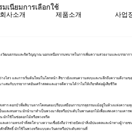
เนียมการเลือกใช้
회사소개
제품소개
사업
างวัฒนธรรมและจิตวิญญาณ นอกเหนือจากบทบาทในการเพิ่มความสวยงามและบรรยากาศอันสงบ
ธิ์ สว่างไสว และการเริ่มต้นใหม่ในโลกหน้า สีขาวยังแทนความสงบและระลึกถึงความดีงามข
เหมาะสมกับบรรยากาศอันเศร้าสลดและอาจตีความได้ว่าไม่ให้เกียรติต่อผู้เสียชีวิต
วัฏสงสาร ดอกบัวที่ผลิบานจากโคลนตมเปรียบเสมือนการบรรลุธรรมแม้อยู่ในห้วงแห่งความทุ
อมเย็นและทนทาน มักนำมาทำเป็นพวงมาลัยหรือประดับในพานดอกไม้เพื่อแสดงความเคารพอ
น มักใช้ในช่อดอกไม้หรือพวงหรีด
และความทรงจำที่สดใส บางความเชื่อยังถือว่าช่วยปัดเป่าสิ่งอัปมงคลและนำทางผู้วายชน
ักดิ์สิทธิ์ มักใช้ในพวงหรีดแบบตะวันตกหรือประดับสถานที่