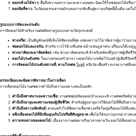
ดอกกล้วยไม้ขาว:
สื่อถึงความสง่างามและความอมตะ นิยมใช้ในช่อดอกไม้หรือกา
ดอกลิลลี่ขาว:
ในวัฒนธรรมสากลมักแทนการกลับคืนสู่ความบริสุทธิ์ดั้งเดิม แต่ใ
รูปแบบการจัดและประดับ
การจัดดอกไม้สำหรับงานศพมีหลายรูปแบบตามวัตถุประสงค์:
พวงหรีด:
เป็นสัญลักษณ์ที่เห็นได้ชัดเจนที่สุด แสดงความไว้อาลัยจากผู้มาร
ช่อดอกไม้และแจกัน:
สำหรับวางไว้ข้างหีบศพ หน้าแท่นบูชาพระ หรือบนโต๊ะหมู่บูช
พวงมาลัยและมาลัยคล้อง:
เช่น พวงมาลัยดอกมะลิ สำหรับคล้องที่รูปภาพผู้เสียชี
ดอกไม้ประดับศพ:
ในบางครอบครัวอาจวางดอกไม้บางชนิดไว้บนตัวผู้เสียชีวิตหร
การจัดดอกไม้ประดับสถานที่:
ตามโรงศพ
โบสถ์
หรือวัด
เพื่อสร้างบรรยากาศที่เ
ธรรมเนียมและข้อควรพิจารณาในการเลือก
การเลือกดอกไม้งานศพควรคำนึงถึงความเหมาะสมเป็นหลัก:
คำนึงถึงศาสนาและความเชื่อ:
งานศพพุทธนิยมดอกบัวและมะลิ งานศพคริสต์อาจใ
คำนึงถึงอายุและสถานะของผู้เสียชีวิต:
สำหรับผู้สูงอายุอาจใช้ดอกไม้ที่สื่อถึงคว
คำนึงถึงความสัมพันธ์:
ครอบครัวใกล้ชิดอาจเลือกพวงหรีดใหญ่หรือดอกไม้ที่แสดงค
หลีกเลี่ยงดอกไม้ที่มีกลิ่นฉุนเกินไปหรือสีสันฉูดฉาด
เพื่อไม่ให้รบกวนบรรยากาศและค
ความทนทานของดอกไม้:
เนื่องจากงานศพอาจกินเวลาหลายวัน ดอกไม้ที่ทนทานเช่